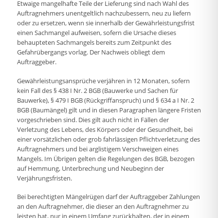
Etwaige mangelhafte Teile der Lieferung sind nach Wahl des
Auftragnehmers unentgeltlich nachzubessern, neu zu liefern
oder zu ersetzen, wenn sie innerhalb der Gewährleistungsfrist
einen Sachmangel aufweisen, sofern die Ursache dieses
behaupteten Sachmangels bereits zum Zeitpunkt des
Gefahrübergangs vorlag. Der Nachweis obliegt dem
Auftraggeber.
Gewährleistungsansprüche verjähren in 12 Monaten, sofern
kein Fall des § 438 I Nr. 2 BGB (Bauwerke und Sachen für
Bauwerke), § 479 I BGB (Rückgriffanspruch) und § 634 a I Nr. 2
BGB (Baumängel) gilt und in diesen Paragraphen längere Fristen
vorgeschrieben sind. Dies gilt auch nicht in Fällen der
Verletzung des Lebens, des Körpers oder der Gesundheit, bei
einer vorsätzlichen oder grob fahrlässigen Pflichtverletzung des
Auftragnehmers und bei arglistigem Verschweigen eines
Mangels. Im Übrigen gelten die Regelungen des BGB, bezogen
auf Hemmung, Unterbrechung und Neubeginn der
Verjährungsfristen.
Bei berechtigten Mängelrügen darf der Auftraggeber Zahlungen
an den Auftragnehmer, die dieser an den Auftragnehmer zu
leisten hat, nur in einem Umfang zurückhalten, der in einem